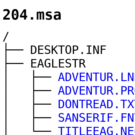
204.msa
/
├── DESKTOP.INF
├── EAGLESTR
│ ├──
ADVENTUR.LN
│ ├──
ADVENTUR.PR
│ ├──
DONTREAD.TX
│ ├──
SANSERIF.FN
│ └──
TITLEEAG.NE