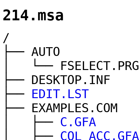
214.msa
/
├── AUTO
│ └── FSELECT.PRG
├── DESKTOP.INF
├──
EDIT.LST
├── EXAMPLES.COM
│ ├──
C.GFA
│ ├──
COL_ACC.GFA