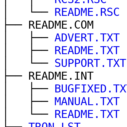
│ └──
README.RSC
├── README.COM
│ ├──
ADVERT.TXT
│ ├──
README.TXT
│ └──
SUPPORT.TXT
├── README.INT
│ ├──
BUGFIXED.TX
│ ├──
MANUAL.TXT
│ └──
README.TXT
└──
TRON.LST