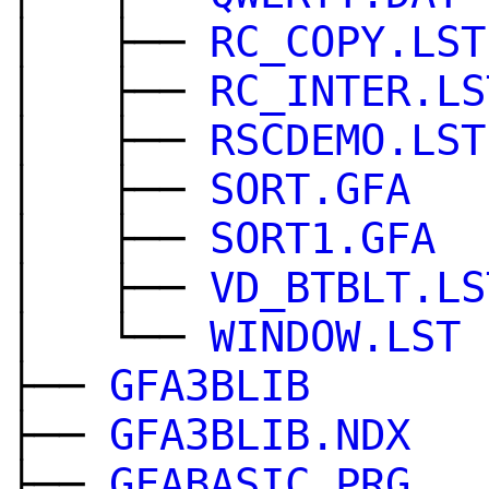
│ ├──
RC_COPY.LST
│ ├──
RC_INTER.LS
│ ├──
RSCDEMO.LST
│ ├──
SORT.GFA
│ ├──
SORT1.GFA
│ ├──
VD_BTBLT.LS
│ └──
WINDOW.LST
├──
GFA3BLIB
├──
GFA3BLIB.NDX
├──
GFABASIC.PRG