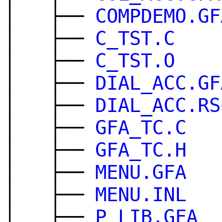
│ ├──
COMPDEMO.GF
│ ├──
C_TST.C
│ ├──
C_TST.O
│ ├──
DIAL_ACC.GF
│ ├──
DIAL_ACC.RS
│ ├──
GFA_TC.C
│ ├──
GFA_TC.H
│ ├──
MENU.GFA
│ ├──
MENU.INL
│ ├──
P_LIB.GFA