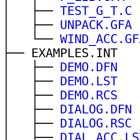
│ ├──
TEST_G_T.C
│ ├──
UNPACK.GFA
│ └──
WIND_ACC.GF
├── EXAMPLES.INT
│ ├──
DEMO.DFN
│ ├──
DEMO.LST
│ ├──
DEMO.RCS
│ ├──
DIALOG.DFN
│ ├──
DIALOG.RSC
│ ├──
DIAL_ACC.LS