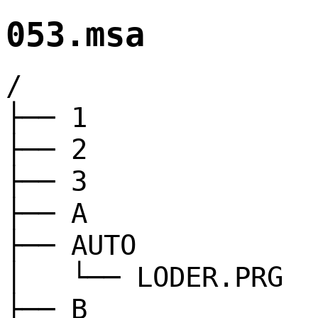
053.msa
/
├── 1
├── 2
├── 3
├── A
├── AUTO
│ └── LODER.PRG
├── B