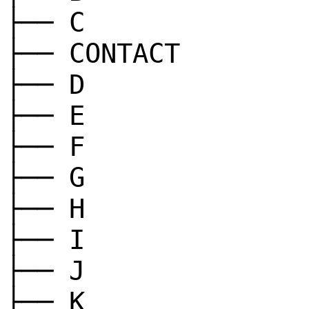
├── C
├── CONTACT
├── D
├── E
├── F
├── G
├── H
├── I
├── J
├── K