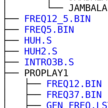
│ └── JAMBALA
├──
FREQ12_5.BIN
├──
FREQ5.BIN
├──
HUH.S
├──
HUH2.S
├──
INTRO3B.S
├── PROPLAY1
│ ├──
FREQ12.BIN
│ ├──
FREQ37.BIN
│ ├──
GEN_FREQ.LS