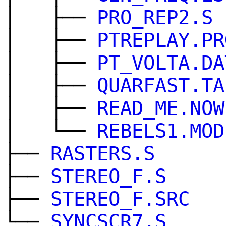
│ ├──
PRO_REP2.S
│ ├──
PTREPLAY.PR
│ ├──
PT_VOLTA.DA
│ ├──
QUARFAST.TA
│ ├──
READ_ME.NOW
│ └──
REBELS1.MOD
├──
RASTERS.S
├──
STEREO_F.S
├──
STEREO_F.SRC
└──
SYNCSCR7.S