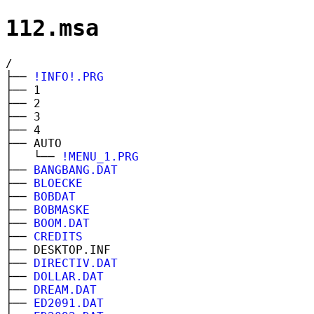
112.msa
/
├──
!INFO!.PRG
├── 1
├── 2
├── 3
├── 4
├── AUTO
│ └──
!MENU_1.PRG
├──
BANGBANG.DAT
├──
BLOECKE
├──
BOBDAT
├──
BOBMASKE
├──
BOOM.DAT
├──
CREDITS
├── DESKTOP.INF
├──
DIRECTIV.DAT
├──
DOLLAR.DAT
├──
DREAM.DAT
├──
ED2091.DAT