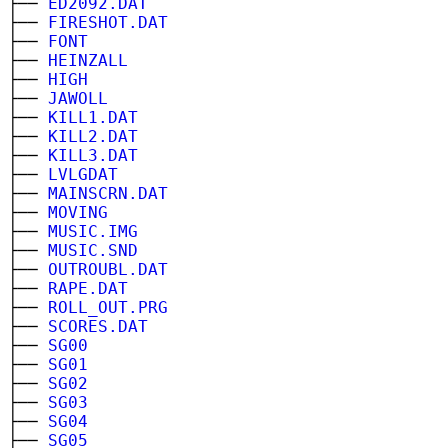
├──
ED2092.DAT
├──
FIRESHOT.DAT
├──
FONT
├──
HEINZALL
├──
HIGH
├──
JAWOLL
├──
KILL1.DAT
├──
KILL2.DAT
├──
KILL3.DAT
├──
LVLGDAT
├──
MAINSCRN.DAT
├──
MOVING
├──
MUSIC.IMG
├──
MUSIC.SND
├──
OUTROUBL.DAT
├──
RAPE.DAT
├──
ROLL_OUT.PRG
├──
SCORES.DAT
├──
SG00
├──
SG01
├──
SG02
├──
SG03
├──
SG04
├──
SG05