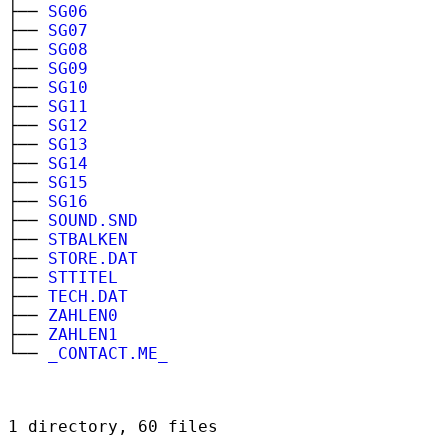
├──
SG06
├──
SG07
├──
SG08
├──
SG09
├──
SG10
├──
SG11
├──
SG12
├──
SG13
├──
SG14
├──
SG15
├──
SG16
├──
SOUND.SND
├──
STBALKEN
├──
STORE.DAT
├──
STTITEL
├──
TECH.DAT
├──
ZAHLEN0
├──
ZAHLEN1
└──
_CONTACT.ME_
1 directory, 60 files