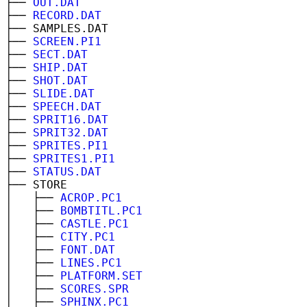
├──
OUT.DAT
├──
RECORD.DAT
├── SAMPLES.DAT
├──
SCREEN.PI1
├──
SECT.DAT
├──
SHIP.DAT
├──
SHOT.DAT
├──
SLIDE.DAT
├──
SPEECH.DAT
├──
SPRIT16.DAT
├──
SPRIT32.DAT
├──
SPRITES.PI1
├──
SPRITES1.PI1
├──
STATUS.DAT
├── STORE
│ ├──
ACROP.PC1
│ ├──
BOMBTITL.PC1
│ ├──
CASTLE.PC1
│ ├──
CITY.PC1
│ ├──
FONT.DAT
│ ├──
LINES.PC1
│ ├──
PLATFORM.SET
│ ├──
SCORES.SPR
│ ├──
SPHINX.PC1