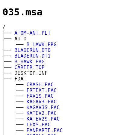
035.msa
/
├──
ATOM-ANT.PLT
├── AUTO
│ └──
B_HAWK.PRG
├──
BLADERUN.DT0
├──
BLADERUN.DT1
├──
B_HAWK.PRG
├──
CAREER.TOP
├── DESKTOP.INF
├── FDAT
│ ├──
CRASH.PAC
│ ├──
FRTEXT.PAC
│ ├──
FXV1S.PAC
│ ├──
KAGAV3.PAC
│ ├──
KAGAV3S.PAC
│ ├──
KATEV2.PAC
│ ├──
KATEV2S.PAC
│ ├──
LEXS.PAC
│ ├──
PANPARTE.PAC