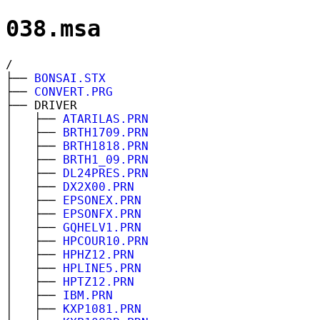
038.msa
/
├──
BONSAI.STX
├──
CONVERT.PRG
├── DRIVER
│ ├──
ATARILAS.PRN
│ ├──
BRTH1709.PRN
│ ├──
BRTH1818.PRN
│ ├──
BRTH1_09.PRN
│ ├──
DL24PRES.PRN
│ ├──
DX2X00.PRN
│ ├──
EPSONEX.PRN
│ ├──
EPSONFX.PRN
│ ├──
GQHELV1.PRN
│ ├──
HPCOUR10.PRN
│ ├──
HPHZ12.PRN
│ ├──
HPLINE5.PRN
│ ├──
HPTZ12.PRN
│ ├──
IBM.PRN
│ ├──
KXP1081.PRN