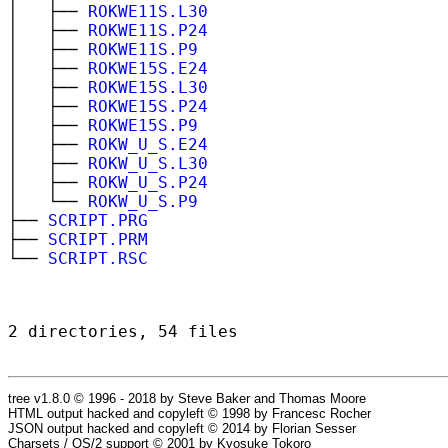
│ ├──
ROKWE11S.L30
│ ├──
ROKWE11S.P24
│ ├──
ROKWE11S.P9
│ ├──
ROKWE15S.E24
│ ├──
ROKWE15S.L30
│ ├──
ROKWE15S.P24
│ ├──
ROKWE15S.P9
│ ├──
ROKW_U_S.E24
│ ├──
ROKW_U_S.L30
│ ├──
ROKW_U_S.P24
│ └──
ROKW_U_S.P9
├──
SCRIPT.PRG
├──
SCRIPT.PRM
└──
SCRIPT.RSC
2 directories, 54 files
tree v1.8.0 © 1996 - 2018 by Steve Baker and Thomas Moore
HTML output hacked and copyleft © 1998 by Francesc Rocher
JSON output hacked and copyleft © 2014 by Florian Sesser
Charsets / OS/2 support © 2001 by Kyosuke Tokoro