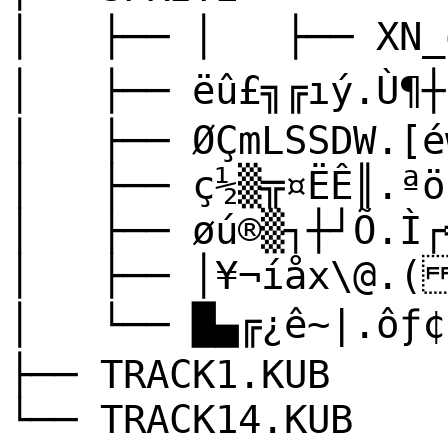
│ ├──
│ ├── XN_o
│ ├── ëû£╗╔ıý.Ù¶┼
│ ├── ØÇmLSSDW.[é
│ ├── ç½▒╦¤ËÊ║.ªö
│ ├── øú®▒┐┼┘Õ.Ì┌
│ ├── │¥¬íåx\@.(
│ └── █▄╔¿ê~|.ôƒ¢
├── TRACK1.KUB
└── TRACK14.KUB