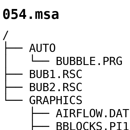
054.msa
/
├── AUTO
│ └── BUBBLE.PRG
├── BUB1.RSC
├── BUB2.RSC
└── GRAPHICS
├── AIRFLOW.DAT
├── BBLOCKS.PI1