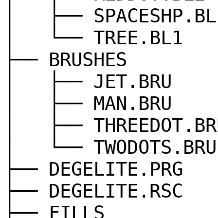
│ ├── SPACESHP.BL
│ └── TREE.BL1
├── BRUSHES
│ ├── JET.BRU
│ ├── MAN.BRU
│ ├── THREEDOT.BR
│ └── TWODOTS.BRU
├── DEGELITE.PRG
├── DEGELITE.RSC
├── FILLS