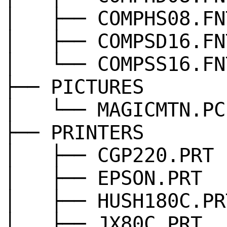
│ ├── COMPHS08.FN
│ ├── COMPSD16.FN
│ └── COMPSS16.FN
├── PICTURES
│ └── MAGICMTN.PC
├── PRINTERS
│ ├── CGP220.PRT
│ ├── EPSON.PRT
│ ├── HUSH180C.PR
│ ├── JX80C.PRT