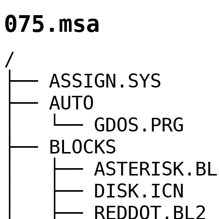
075.msa
/
├── ASSIGN.SYS
├── AUTO
│ └── GDOS.PRG
├── BLOCKS
│ ├── ASTERISK.BL
│ ├── DISK.ICN
│ ├── REDDOT.BL2