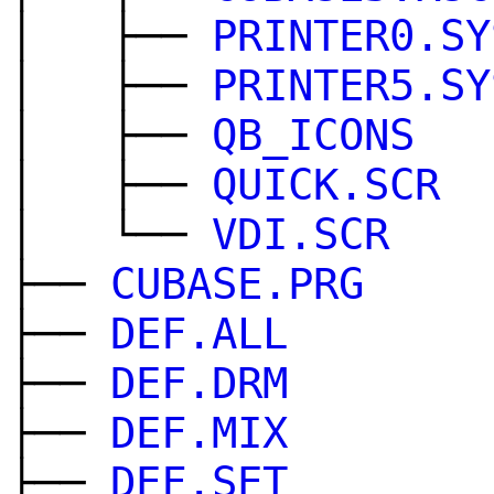
│ ├──
PRINTER0.SY
│ ├──
PRINTER5.SY
│ ├──
QB_ICONS
│ ├──
QUICK.SCR
│ └──
VDI.SCR
├──
CUBASE.PRG
├──
DEF.ALL
├──
DEF.DRM
├──
DEF.MIX
├──
DEF.SET